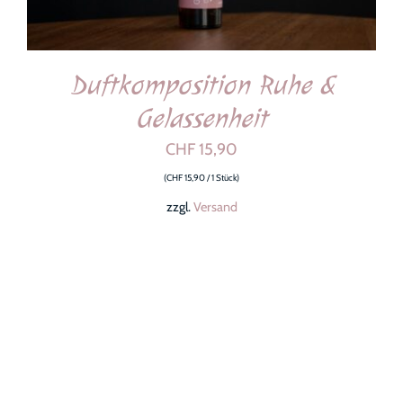
Duftkomposition Ruhe &
Gelassenheit
CHF
15,90
(
CHF
15,90
/ 1 Stück)
zzgl.
Versand