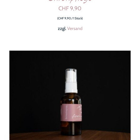
CHF
9,90
(
CHF
9,90
/ 1 Stück)
zzgl.
Versand
IN DEN WARENKORB
/
DETAILS