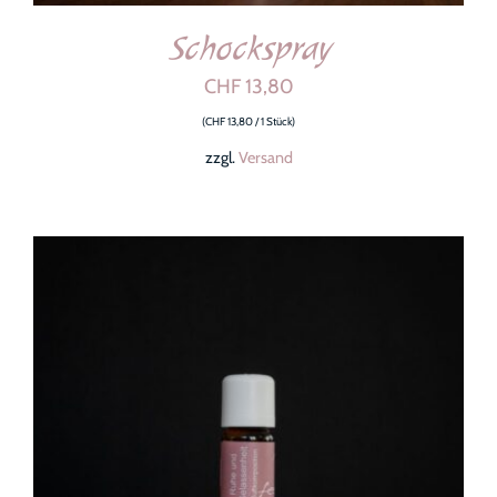
Schockspray
CHF
13,80
(
CHF
13,80
/ 1 Stück)
zzgl.
Versand
IN DEN WARENKORB
/
DETAILS