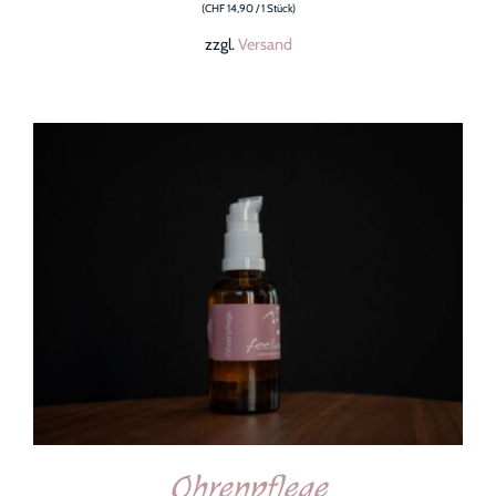
(
CHF
14,90
/ 1 Stück)
zzgl.
Versand
IN DEN WARENKORB
/
DETAILS
Ohrenpflege