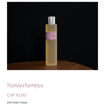
Hundeshampoo
CHF
10,80
(
CHF
10,80
/ 1 Stück)