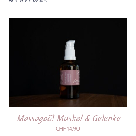
IN DEN WARENKORB
/
DETAILS
Massageöl Muskel & Gelenke
CHF
14,90